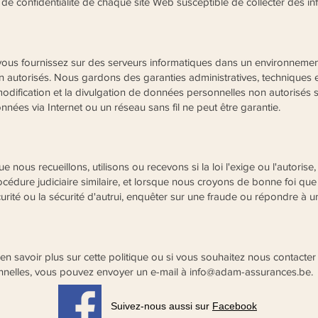
ns de confidentialité de chaque site Web susceptible de collecter des i
ous fournissez sur des serveurs informatiques dans un environnement
 non autorisés. Nous gardons des garanties administratives, technique
la modification et la divulgation de données personnelles non autorisés
ées via Internet ou un réseau sans fil ne peut être garantie.
 nous recueillons, utilisons ou recevons si la loi l'exige ou l'autori
cédure judiciaire similaire, et lorsque nous croyons de bonne foi que
curité ou la sécurité d'autrui, enquêter sur une fraude ou répondre
n savoir plus sur cette politique ou si vous souhaitez nous contacter 
onnelles, vous pouvez envoyer un e-mail à
info@adam-assurances.be
.
Suivez-nous aussi sur
Facebook